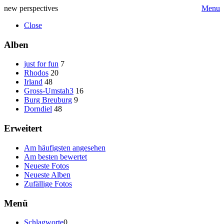
new perspectives
Menu
Close
Alben
just for fun
7
Rhodos
20
Irland
48
Gross-Umstah3
16
Burg Breuburg
9
Dorndiel
48
Erweitert
Am häufigsten angesehen
Am besten bewertet
Neueste Fotos
Neueste Alben
Zufällige Fotos
Menü
Schlagworte
0